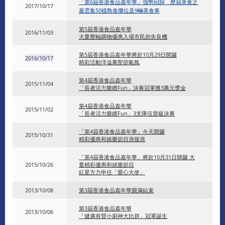
「第6屆香港食品嘉年華」強勢回歸 歷屆美食之
2017/10/17
最雲集50檔熟食攤位及9輛美食車
第5屆香港食品嘉年華
2016/11/03
大量壓軸購物優惠入場市民勿失良機
第5屆香港食品嘉年華將於10月29日開鑼
2016/10/17
精彩活動洋溢萬聖節氣氛
第4屆香港食品嘉年華
2015/11/04
「長者活力樂繽Fun」決賽冠軍獲3萬元獎金
第4屆香港食品嘉年華
2015/11/02
「長者活力樂繽Fun」3支隊伍晉級決賽
「第4屆香港食品嘉年華」今天開鑼
2015/10/31
精彩優惠和娛樂節目浪接浪
「第4屆香港食品嘉年華」將於10月31日開鑼 大
2015/10/26
量精彩優惠和娛樂節目
紅星方力申任「愛心大使」
2013/10/08
第3屆香港食品嘉年華圓滿結束
第3屆香港食品嘉年華
2013/10/06
「健康有營小廚神大比拼」冠軍誕生