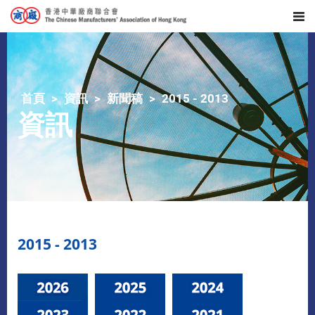
首頁
資訊
新聞稿
2015 - 2013
資訊
2015 - 2013