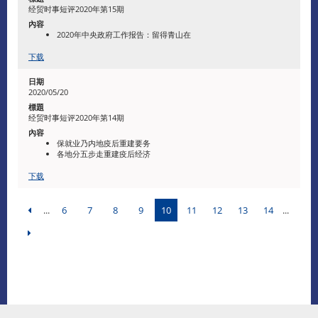
经贸时事短评2020年第15期
2020年中央政府工作报告：留得青山在
下载
2020/05/20
经贸时事短评2020年第14期
保就业乃内地疫后重建要务
各地分五步走重建疫后经济
下载
...
6
7
8
9
10
11
12
13
14
...