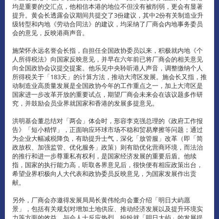
均是重要的交汇点，他相信本港的地位不但没有被削弱，更会有显著
提升。黄会长透露会议期间共提交了3份建议，其中2份有关制造业升
级转型和内地《劳动合同法》的建议，均采纳了厂商会内地事务委员
会的意见，反映港商声音。
施荣怀永远名誉会长指，自担任全国政协委员以来，积极就内地《个
人所得税法》向国家反映意见，并早在六年前已将厂商会的相关意见
向全国政协会议提交提案。他乐见中央聆听港人声音，调整缴纳个人
所得税关于「183天」的计算方法，推动大湾区发展。施会长又指，推
动制造业高质量发展是全国政协今年的工作重点之一，加上大湾区是
国家进一步改革开放的重要试点，期望厂商会未来会在该议题多作研
究，并鼓励会员业界就国家和香港的发展多提意见。
洪明基会董总结对「两会」体会时，形容李克强总理的《政府工作报
告》「短小精悍」，正面响应环球市场不稳和贸易摩擦等问题；通过
为企业大幅减税降负，有助提升士气，深化「放管服」改革（即「简
政放权、加强监管、优化服务」政策）则有助优化营商环境，而法治
的推行和进一步尊重私有权利，是国家经济发展的重要后盾。他续
指，国家的执行能力高，听取各界意见后，很快便有相应政策出台，
希望业界积极向人大代表和政协委员反映意见，为国家发展作出贡
献。
另外，厂商会亦邀得发展局局长黄伟纶向会董介绍「明日大屿愿
景」，包括有关规划对增加土地供应、推动经济发展以及提升环境实
力等方面的效益，与会人士反应热烈，纷纷就「明日大屿」的发展提