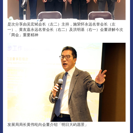
是次分享由吴宏斌会长（左二）主持，施荣怀永远名誉会长（左
一）、黄友嘉永远名誉会长（右二）及洪明基（右一）会董讲解今次
「两会」重要精神
发展局局长黄伟纶向会董介绍「明日大屿愿景」