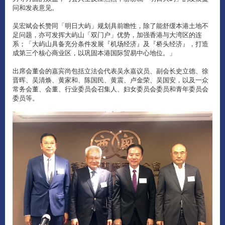
问和发表意见。
吴宏斌会长赞同「明日大屿」规划具前瞻性，除了能舒缓本港土地不
足问题，亦可发挥大屿山「双门户」优势，加强香港与大湾区的连
系；「大屿山具备充分条件发展『机场经济』及『桥头经济』，打造
成第三个核心商业区，以巩固本港国际贸易中心地位。」
出席会董会的嘉宾尚包括立法会代表吴永嘉议员、副会长史立德、徐
晋晖、吴清焕、黄家和、陈国民、黄震、卢金荣、吴国安，以及一众
常务会董、会董、行业委员会召集人、妇女委员会委员和青年委员会
委员等。