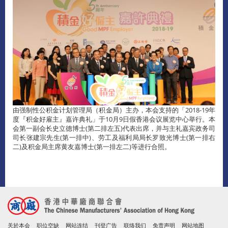
由强制性公积金计划管理局（积金局）主办，本会支持的「2018-19年
度『积金好雇主』嘉许典礼」于10月9日假香港会议展览中心举行。本
会第一副会长史立德博士(第二排左五)代表出席，并与主礼嘉宾政务司
司长张建宗先生(第一排中)、劳工及福利局局长罗致光博士(第一排右
二)及积金局主席黄友嘉博士(第一排左二)等进行合照。
关於本会
职位空缺
网站连结
刊登广告
联络我们
免责声明
网站地图