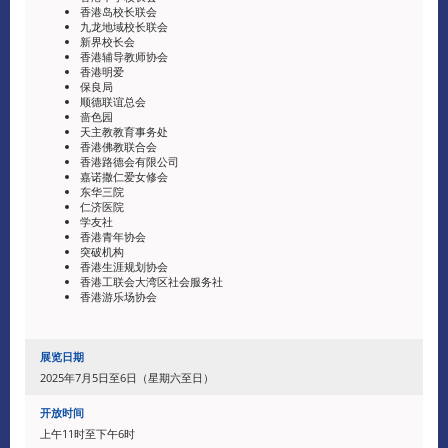
香港岛校长联会
九龙地域校长联会
新界校长会
香港辅导教师协会
香港明爱
保良局
顺德联谊总会
啬色园
天主教教育事务处
香港佛教联合会
香港路德会有限公司
嘉诺撒仁爱女修会
东华三院
仁济医院
学友社
香港青年协会
突破机构
香港生涯规划协会
香港工联会大湾区社会服务社
香港游乐场协会
展览日期
2025年7月5日至6日（星期六至日）
开放时间
上午11时至下午6时