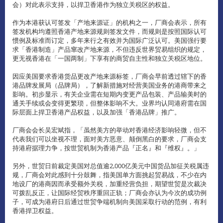
会）对此表示支持，以捍卫香港作为独立关税区的权益。
作为本港获认可签发「产地来源证」的机构之一，厂商会表示，所有
签发机构均遵照香港产地来源规则签发文件，而规则是按照国际认可
惯例及标准而订定，多年来行之有效并为国际广泛认可。美国强行要
求「香港制造」产品窜改产地来源，不但违反世界贸易组织的规定，
更无视香港在「一国两制」下享有的商贸自主性和独立关税区地位。
因应美国要求香港货品更改产地来源标签，厂商会早前透过辖下的香
港品牌发展局（品牌局），了解新措施对经营美国业务的港商带来之
影响。初步显示，有关企业需在短期内变更产品包装、产品输美时的
通关手续或会变得更繁琐，但整体影响不大。业界均认同港府需在国
际层面上捍卫香港产品权益，以及加强「香港品牌」推广。
厂商会会长吴宏斌指，「虽然美方的举动对香港经济影响轻微，但不
代表我们可以坐视不理，面对美方恶意、颠倒黑白的要求，厂商会支
持港府据理力争，按世贸机制为香港产品『正名』和『维权』。」
另外，世贸日前裁定美国对总值逾2,000亿美元中国货品加征关税属违
规，厂商会对此感到十分鼓舞，指美国单方面挑起贸易战，不少在内
地设厂的港商因而承受额外关税，加重经营负担，期望世贸是次裁决
可拨乱反正，让国际经贸秩序重回正轨；厂商会亦认为今次的成功例
子，可成为港府日后通过世贸争端机制向美国采取行动的范例，有利
香港捍卫权益。