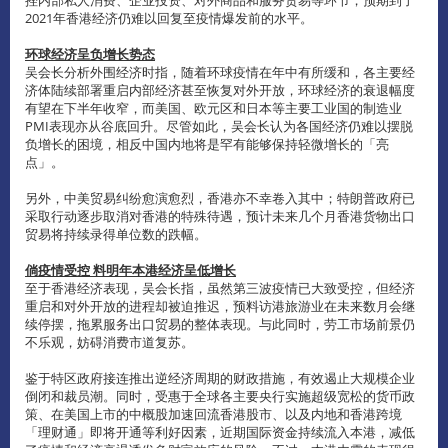
2021年香港经济仍难以回复至疫情爆发前的水平。
环球经济呈负增长势态
吴会长分析外围经济时指，随着环球疫情在年中有所缓和，各主要经
济体陆续部署重启内部经济甚至恢复对外开放，环球经济的衰退幅度
有望在下半年收窄，而美国、欧元区和日本等主要工业国的制造业
PMI表现亦从谷底回升。尽管如此，吴会长认为各国经济仍难以摆脱
负增长的困境，相反中国内地将是罕有能够保持轻微增长的「亮
点」。
另外，中美贸易纠纷愈演愈烈，香港亦不幸卷入其中；特朗普政府已
采取行动逐步取消对香港的特殊待遇，预计未来几个月香港货物出口
贸易将持续录得单位数的跌幅。
倘疫情受控 料明年本港经济呈低增长
至于香港经济表现，吴会长指，虽然第三波疫情已大致受控，但经济
重启和对外开放的进程却被迫推迟，预料访港旅游业在未来数月会继
续停摆，拖累服务出口贸易的整体表现。与此同时，劳工市场前景仍
不乐观，妨碍消费市道复苏。
鉴于特区政府接连推出逆经济周期的财政措施，有效遏止大规模企业
倒闭和裁员潮。同时，受惠于全球各主要央行实施超级宽松的货币政
策、在美国上市的中概股加速回流香港股市、以及内地和香港跨境
「理财通」即将开通等利好因素，近期国际资金持续流入本港，减低