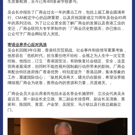
生质量检测，至今已有400多家学校参与。
吴会长亦报告了厂商会过去一年的重点工作，包括上届工展会圆满举
行、CMA检定中心的品牌重塑，以及庆祝国家成立70周年及创会85周
年的系列活动。为了让公众更全面了解厂商会的发展以及香港工业的
变迁，厂商会联同大专学界制作的「厂商会历史数据库」亦已推出，
公众可于厂商会网站登入浏览。
寄语业界齐心应对风浪
吴会长回顾3年任期，香港经历贸易战、社会事件和疫情等重重考验，
他形容在「危机时代」担当重任绝不轻松，会视之为人生中一次宝贵
经验。他指出，订立「香港国安法」有助恢复社会稳定、安全，这是
营商者最渴求，但同时不能忽视外国制裁行动所带来的影响。厂商会
将配合特区政府推广香港优势，特别是提升「香港品牌」集体形象的
工作，重建国际信心；「纵然风浪再大，曙光仍在眼前，希望业界能
继续视厂商会为依靠，善用会内的资源和力量，共渡难关。」
厂商会会员大会出席者尚包括永远名誉会长施荣怀、立法会代表吴永
嘉议员、第一副会长史立德、第二副会长徐晋晖、副会长吴清焕、黄
家和、陈国民、黄震、卢金荣、吴国安、马介钦以及行政总裁杨立
门。