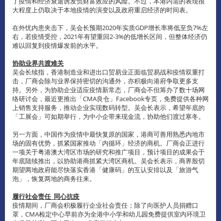
了疫情和经济衰退诱发负财富效应的风险。不过，本港内需的表现很
大程度上仍取决于本地疫情的演变以及政府重启经济的时间表。
在外忧内患夹击下，吴会长预期2020年实质GDP增长率将低至负7%左
右，若疫情受控，2021年有望重回2-3%的低增长区间，但整体经济仍
难以回复到疫情爆发前的水平。
协助业界共渡难关
吴会长续指，香港制造业和进出口贸易业正面临贸易战和疫情双重打
击，厂商会除与业界保持密切的沟通外，亦积极向港府争取更多支
持。另外，为协助企业适应疫情新常态，厂商会不但筹办了数十场网
络研讨会，最近更推出「CMA良仓」Facebook专页，免费提供各种网
上销售支持服务，推动企业实现数码转型。吴会长表示，希望年底的
「工展会」可如期举行，为中小企带来现金流，协助他们渡过寒冬。
另一方面，中国作为疫情中最快复原的国家，港商可善用熟悉内地市
场的固有优势，抓紧国家推动「内循环」经济的商机。厂商会正进行
一项关于粤港澳大湾区市场的研究和推广项目，预计项目的成果会于
年底陆续推出，以协助港商抓紧大湾区商机。吴会长表示，商界殷切
期望两地政府能尽快落实香港「健康码」的互认安排以及「旅游气
泡」，恢复两地的商务往来。
履行社会责任 同心抗疫
疫情期间，厂商会积极履行企业社会责任；除了向医护人员捐赠口
罩，CMA检定中心早前亦为全港中小学和幼儿园免费提供室内环境卫