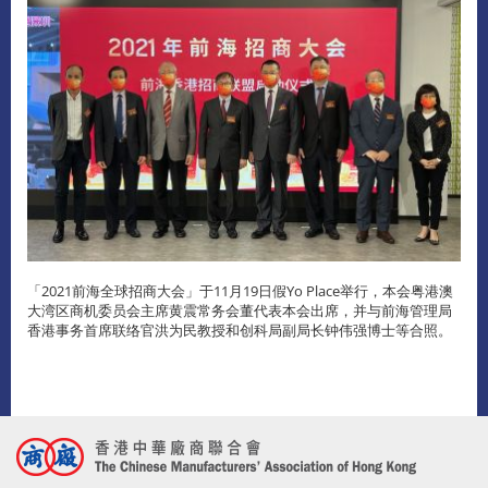
「2021前海全球招商大会」于11月19日假Yo Place举行，本会粤港澳
大湾区商机委员会主席黄震常务会董代表本会出席，并与前海管理局
香港事务首席联络官洪为民教授和创科局副局长钟伟强博士等合照。