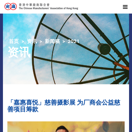
首页
资讯
新闻稿
2021
资讯
「嘉惠喜悦」慈善摄影展 为厂商会公益慈
善项目筹款