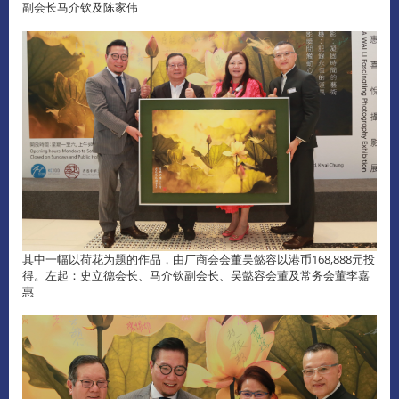
副会长马介钦及陈家伟
其中一幅以荷花为题的作品，由厂商会会董吴懿容以港币168,888元投
得。左起：史立德会长、马介钦副会长、吴懿容会董及常务会董李嘉
惠