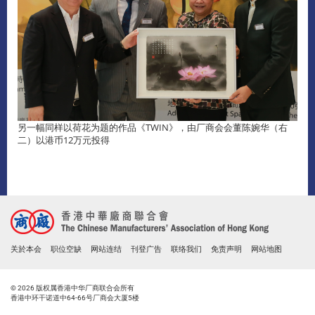
另一幅同样以荷花为题的作品《TWIN》，由厂商会会董陈婉华（右
二）以港币12万元投得
关於本会
职位空缺
网站连结
刊登广告
联络我们
免责声明
网站地图
© 2026 版权属香港中华厂商联合会所有
香港中环干诺道中64-66号厂商会大厦5楼