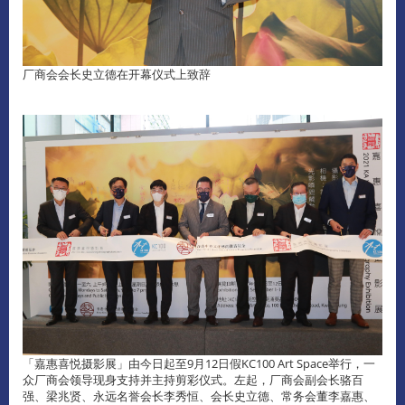
厂商会会长史立德在开幕仪式上致辞
「嘉惠喜悦摄影展」由今日起至9月12日假KC100 Art Space举行，一
众厂商会领导现身支持并主持剪彩仪式。左起，厂商会副会长骆百
强、梁兆贤、永远名誉会长李秀恒、会长史立德、常务会董李嘉惠、