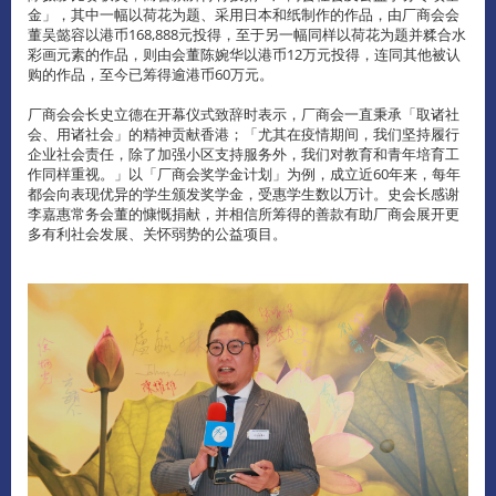
金」，其中一幅以荷花为题、采用日本和纸制作的作品，由厂商会会
董吴懿容以港币168,888元投得，至于另一幅同样以荷花为题并糅合水
彩画元素的作品，则由会董陈婉华以港币12万元投得，连同其他被认
购的作品，至今已筹得逾港币60万元。
厂商会会长史立德在开幕仪式致辞时表示，厂商会一直秉承「取诸社
会、用诸社会」的精神贡献香港；「尤其在疫情期间，我们坚持履行
企业社会责任，除了加强小区支持服务外，我们对教育和青年培育工
作同样重视。」以「厂商会奖学金计划」为例，成立近60年来，每年
都会向表现优异的学生颁发奖学金，受惠学生数以万计。史会长感谢
李嘉惠常务会董的慷慨捐献，并相信所筹得的善款有助厂商会展开更
多有利社会发展、关怀弱势的公益项目。