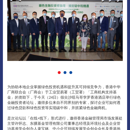
为协助本地企业掌握绿色投资机遇和提升其可持续竞争力，香港中华
厂商联合会（厂商会）于工业贸易署（工贸署）「工商机构支持基
金」的资助下，于今天（24日）假尖沙咀马哥孛罗香港酒店举行绿色
金融投资者论坛，邀得多位来自不同界别的专家，探讨企业可如何透
过绿色贷款和绿色投资等实现碳中和，并抓紧绿色金融商机。
是次论坛以「在线+线下」形式进行，邀得香港金融管理局市场发展处
主管许怀志、东骥基金管理有限公司董事总经理及环境社会及企业管
治基准学会创办人庞宝林、中小企可持续发展学会创会会长及香港地