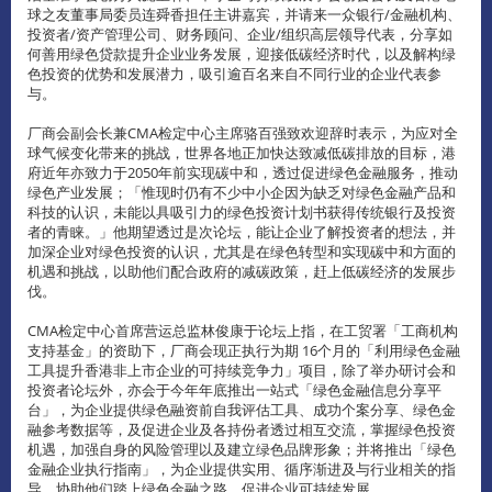
球之友董事局委员连舜香担任主讲嘉宾，并请来一众银行/金融机构、
投资者/资产管理公司、财务顾问、企业/组织高层领导代表，分享如
何善用绿色贷款提升企业业务发展，迎接低碳经济时代，以及解构绿
色投资的优势和发展潜力，吸引逾百名来自不同行业的企业代表参
与。
厂商会副会长兼CMA检定中心主席骆百强致欢迎辞时表示，为应对全
球气候变化带来的挑战，世界各地正加快达致减低碳排放的目标，港
府近年亦致力于2050年前实现碳中和，透过促进绿色金融服务，推动
绿色产业发展；「惟现时仍有不少中小企因为缺乏对绿色金融产品和
科技的认识，未能以具吸引力的绿色投资计划书获得传统银行及投资
者的青睐。」他期望透过是次论坛，能让企业了解投资者的想法，并
加深企业对绿色投资的认识，尤其是在绿色转型和实现碳中和方面的
机遇和挑战，以助他们配合政府的减碳政策，赶上低碳经济的发展步
伐。
CMA检定中心首席营运总监林俊康于论坛上指，在工贸署「工商机构
支持基金」的资助下，厂商会现正执行为期 16个月的「利用绿色金融
工具提升香港非上市企业的可持续竞争力」项目，除了举办研讨会和
投资者论坛外，亦会于今年年底推出一站式「绿色金融信息分享平
台」，为企业提供绿色融资前自我评估工具、成功个案分享、绿色金
融参考数据等，及促进企业及各持份者透过相互交流，掌握绿色投资
机遇，加强自身的风险管理以及建立绿色品牌形象；并将推出「绿色
金融企业执行指南」，为企业提供实用、循序渐进及与行业相关的指
导，协助他们踏上绿色金融之路，促进企业可持续发展。