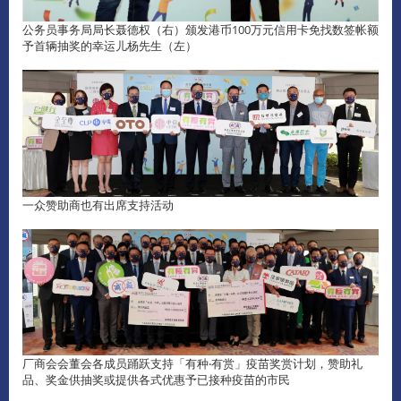
公务员事务局局长聂德权（右）颁发港币100万元信用卡免找数签帐额
予首辆抽奖的幸运儿杨先生（左）
一众赞助商也有出席支持活动
厂商会会董会各成员踊跃支持「有种‧有赏」疫苗奖赏计划，赞助礼
品、奖金供抽奖或提供各式优惠予已接种疫苗的市民