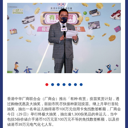
香港中华厂商联合会（厂商会）推出「有种‧有赏」疫苗奖赏计划，透
过购物优惠及大抽奖，鼓励市民尽快接种新冠疫苗。继上月举行首轮
抽奖，抽出一名幸运儿独得港币100万元信用卡免找数签帐额，厂商会
今日（29 日）举行终极大抽奖，抽出逾1,300份奖品的幸运儿，当中
包括5份价値介乎港币10万元至100万元不等的免找数签帐额，以及价
値港币39万元电气化七人车。