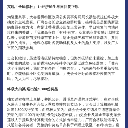
实现「全民接种」
让经济民生早日回复正轨
为隆重其事，大会邀得特区政府公务员事务局局长聂德权担任终极大
抽奖的主礼嘉宾。厂商会会长史立德致辞时指，接种疫苗是预防新冠
病毒最有效方法，亦是让香港逐步回复正常运作、早日恢复与内地跨
境往来的关键；「我很高兴自『有种‧有赏』及其他商界奖励计划推出
以来，香港疫苗接种率节节上升，这正是商界和市民群策群力、共同
抗疫的成果。」他衷心感谢各赞助机构及人士的鼎力支持，以及广大
市民的踊跃参与。
史会长续指，虽然香港疫情持续稳定，但海外疫情仍未受控，加上变
种病毒的威胁，目前香港65%接种率仍未足以建立免疫屏障；「唯有
达至全民接种，我们才有条件『与疫共存』，当未来与外界重新接轨
时，亦能确保小区免受病毒威胁。」史会长呼吁尚未接种疫苗的市
民，为人为己，尽早接种。
终极大抽奖
送出逾
1,300
份奖品
抽奖过程在网上直播，并以公开、透明及严谨的形式举行；在罗兵咸
永道会计师事务所合伙人季瑞华核数师监场下，大会以计算机随机抽
出逾1,300名得奖者，而终极大奖为厂商会会长史立德及立德慈善基金
赞助的港币100万元信用卡免找数签帐额，由史会长及基金董事史颜景
莲以人手搅珠及计算机混合的方式抽出幸运儿，厂商会将以短讯等方
式通知各得奖者，完整的中奖名单亦将于稍后上载至「有种‧有赏」疫