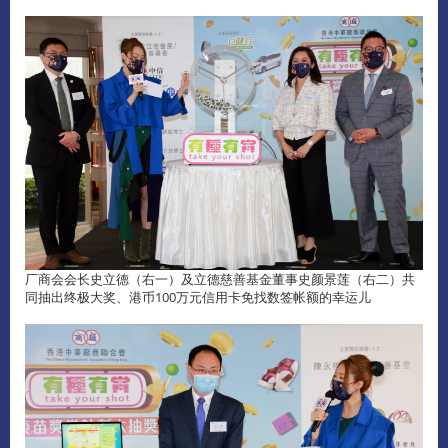
厂商会会长史立德（右一）及立德慈善基金董事史颜景莲（右二）共
同抽出终极大奖、港币100万元信用卡免找数签帐额的幸运儿