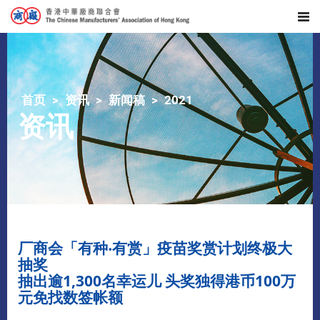
首页
资讯
新闻稿
2021
资讯
​厂商会「有种‧有赏」疫苗奖赏计划终极大
抽奖
抽出逾1,300名幸运儿 头奖独得港币100万
元免找数签帐额