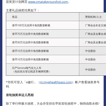
苗奖赏计划网页
www.cmatakeyourshot.com
。
主要礼品抽奖结果如下：
奖品
赞助机构/人士
港币100万元信用卡免找数签帐额
厂商会会长史立德
港币70万元信用卡免找数签帐额
厂商会及会董会成
港币30万元信用卡免找数签帐额
厂商会及会董会成
港币10万元信用卡免找数签帐额
中信股份
港币10万元信用卡免找数签帐额
中信股份
日产Serena电气化七人车
中信股份
（包括首次登记税及车辆牌照费）
*市民可登入「e健行」（
m.myehealthpass.com
）帐户查看抽奖券号
码
首轮抽奖幸运儿亮相
除了举行终极大抽奖，大会亦安排在早前首轮抽奖中，独得由陈永棋/