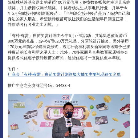
陈瑞球慈善基金送出的港币100万元信用卡免找数签帐额的幸运儿亲临
领奖，并由聂德权局长颁奖。中奖者杨先生从事电讯行业，并早于今
年5月完成接种两剂新冠疫苗：「当初决定接种疫苗是为了保护自己和
身边的家人朋友，希望接种疫苗可以让我们的生活能早日回复正常，
并帮助各行各业走出困境。」
「有种‧有赏」疫苗奖赏计划由今年6月正式启动，共筹集总值近港币
800万元的礼品，当中港币620万元礼品，分两轮进行抽奖。另外港币
170万元早前以保健福袋形式，透过社会福利署及新家园等送赠予已接
种疫苗的长者和新来港人士；此外，70多家商号合共数百家店铺亦会
提供各式优惠予接种疫苗的市民，这些优惠将一直提供至本年底。
附件：
厂商会「有种‧有赏」疫苗奖赏计划终极大抽奖主要礼品得奖名单
推广生意之竞赛牌照号码：54483-4