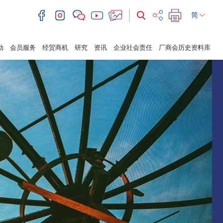
简
动
会员服务
经贸商机
研究
资讯
企业社会责任
厂商会历史资料库