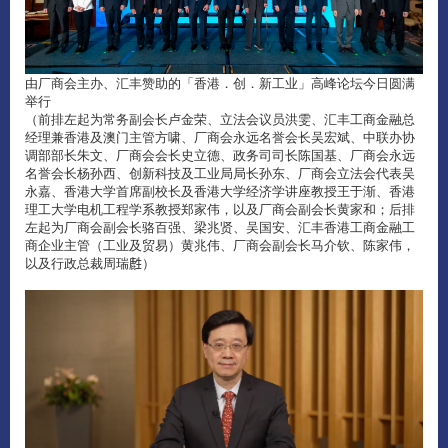
由厂商会主办、汇丰赞助的「香港．创．新工业」高峰论坛今日圆满
举行
（前排左起为常务副会长卢金荣、立法会议员洪雯、汇丰工商金融总
经理兼香港及澳门主管方啸、厂商会永远名誉会长吴宏斌、中联办协
调部部长朱文、厂商会会长史立德、政务司司长陈国基、厂商会永远
名誉会长杨孙西、创新科技及工业局局长孙东、厂商会立法会代表吴
永嘉、香港大学首席副校长及香港大学经济学讲座教授王于渐、香港
理工大学电机工程学系教授郑家伟，以及厂商会副会长黄家和；后排
左起为厂商会副会长骆百强、梁兆贤、吴国安、汇丰香港工商金融工
商企业主管（工业及贸易）黄兆伟、厂商会副会长马介钦、陈家伟，
以及行政总裁周瑞𪊟）