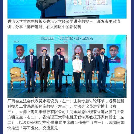
香港大学首席副校长及香港大学经济学讲座教授王于渐发表主旨演
讲，分享「港产港研」在大湾区中的新优势
厂商会立法会代表吴永嘉议员（左一）主持专题讨论环节，邀得创新
科技及工业局局长孙东教授（左三）、立法会议员洪雯博士（右
三）、香港上海汇丰银行有限公司工商金融总经理兼香港及澳门主管
方啸先生（右二）、香港理工大学电机工程学系教授郑家伟博士（左
二），以及CMA检定中心董事局主席骆百强先生（右一），就如何加
快推进「再工业化」交流意见