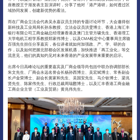
座教授王于渐发表主旨演讲时，分享了他对「港产港研」如何透过区
域协同发展，创建新优势的看法。
而在厂商会立法会代表吴永嘉议员主持的专题讨论环节，大会邀得创
新科技及工业局局长孙东教授、立法会议员洪雯博士、香港上海汇丰
银行有限公司工商金融总经理兼香港及澳门主管方啸先生、香港理工
大学电机工程学系教授郑家伟博士，以及CMA检定中心董事局主席骆
百强先生担任分享嘉宾，各位讲者就如何加强政、产、学、研的合
作，以及如何把握北部都会区发展机遇，加快推进「再工业化」等交
流意见，他们的真知灼见对未来香港的产业发展带来重要的启示。
出席今日高峰论坛的重要嘉宾及厂商会领导尚包括中联办协调部部长
朱文先生、厂商会永远名誉会长杨孙西博士、吴宏斌博士、常务副会
长卢金荣博士、副会长黄家和先生、吴国安先生、马介钦博士、梁兆
贤先生、陈家伟先生、行政总裁周瑞𪊟博士，以及汇丰香港工商金融
工商企业主管（工业及贸易）黄兆伟先生。