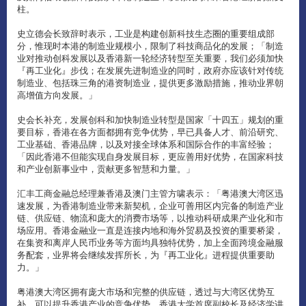
柱。
史立德会长致辞时表示，工业是构建创新科技生态圈的重要组成部
分，惟现时本港的制造业规模小，限制了科技商品化的发展；「制造
业对推动创科发展以及香港新一轮经济转型至关重要，我们必须加快
『再工业化』步伐；在发展先进制造业的同时，政府亦应该针对传统
制造业、包括珠三角的港资制造业，提供更多激励措施，推动业界朝
高增值方向发展。」
史会长补充，发展创科和加快制造业转型是国家「十四五」规划的重
要目标，香港在各方面都拥有竞争优势，早已具备人才、前沿研究、
工业基础、香港品牌，以及对接全球体系和国际合作的丰富经验；
「因此香港不但能实现自身发展目标，更应善用好优势，在国家科技
和产业创新事业中，贡献更多智慧和力量。」
汇丰工商金融总经理兼香港及澳门主管方啸表示：「粤港澳大湾区迅
速发展，为香港制造业带来新契机，企业可善用区内完备的制造产业
链、供应链、物流和庞大的消费市场等，以推动科研成果产业化和市
场应用。香港金融业一直是连接内地和海外贸易及投资的重要桥梁，
在集资和离岸人民币业务等方面均具独特优势，加上全面跨境金融服
务配套，业界将会继续发挥所长，为『再工业化』进程提供重要助
力。」
粤港澳大湾区拥有庞大市场和完整的供应链，透过与大湾区优势互
补，可以提升香港产业的竞争优势。香港大学首席副校长及经济学讲