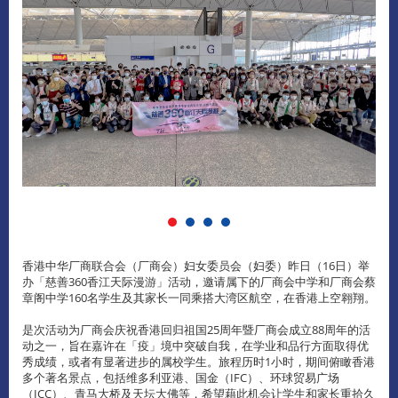
香港中华厂商联合会（厂商会）妇女委员会（妇委）昨日（16日）举
办「慈善360香江天际漫游」活动，邀请属下的厂商会中学和厂商会蔡
章阁中学160名学生及其家长一同乘搭大湾区航空，在香港上空翱翔。
是次活动为厂商会庆祝香港回归祖国25周年暨厂商会成立88周年的活
动之一，旨在嘉许在「疫」境中突破自我，在学业和品行方面取得优
秀成绩，或者有显著进步的属校学生。旅程历时1小时，期间俯瞰香港
多个著名景点，包括维多利亚港、国金（IFC）、环球贸易广场
（ICC）、青马大桥及天坛大佛等，希望藉此机会让学生和家长重拾久