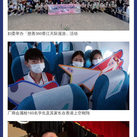
妇委举办「慈善360香江天际漫游」活动
厂商会属校160名学生及其家长在香港上空翱翔