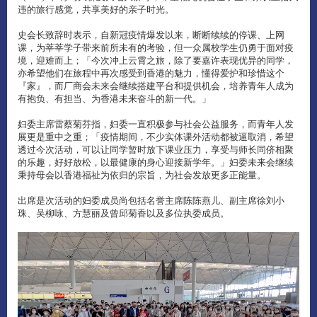
违的旅行感觉，共享美好的亲子时光。
史会长致辞时表示，自新冠疫情爆发以来，断断续续的停课、上网
课，为莘莘学子带来前所未有的考验，但一众属校学生仍勇于面对疫
境，迎难而上；「今次冲上云霄之旅，除了要嘉许表现优异的同学，
亦希望他们在旅程中再次感受到香港的魅力，懂得爱护和珍惜这个
『家』，而厂商会未来会继续搭建平台和提供机会，培养青年人成为
有抱负、有担当、为香港未来奋斗的新一代。」
妇委主席雷蔡菊芬指，妇委一直积极参与社会公益服务，而青年人发
展更是重中之重；「疫情期间，不少实体课外活动都被逼取消，希望
透过今次活动，可以让同学暂时放下课业压力，享受与师长同侪相聚
的乐趣，好好放松，以最健康的身心迎接新学年。」妇委未来会继续
秉持母会以香港福祉为依归的宗旨，为社会发放更多正能量。
出席是次活动的妇委成员尚包括名誉主席陈陈燕儿、副主席徐刘小
珠、吴柳咏、方慧丽及曾邱菊香以及多位执委成员。