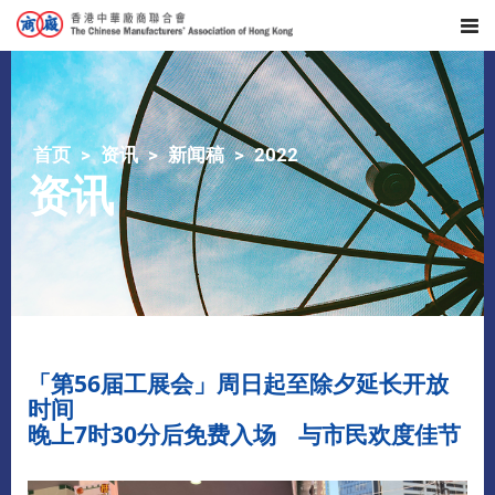
首页
资讯
新闻稿
2022
资讯
「第56届工展会」周日起至除夕延长开放
时间
晚上7时30分后免费入场 与市民欢度佳节