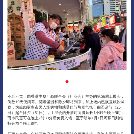
不经不觉，由香港中华厂商联合会（厂商会）主办的第56届工展会，
倒数10天便闭幕。随着圣诞和除夕即将到来，加上场内已恢复试饮试
食，为鼓励更多市民入场购物和感受佳节热闹气氛，由圣诞节（25
日）起至除夕（31日），工展会的开放时间将延长1小时至晚上9时，
而市民更可在晚上7时30分后免费入场；至于明年1月1日闭幕日则维
持开放至晚上8时。
厂商会表示，自特区政府本周四放宽社交距离措施，容许市民可在公