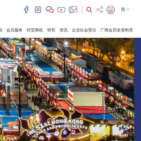
简
动
会员服务
经贸商机
研究
资讯
企业社会责任
厂商会历史资料库