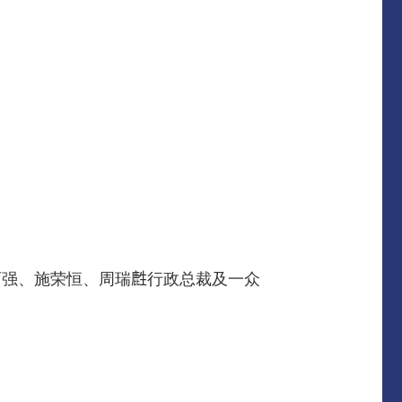
强、施荣恒、周瑞𪊟行政总裁及一众