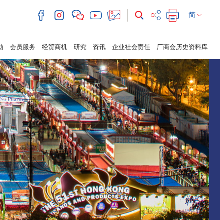
简
动
会员服务
经贸商机
研究
资讯
企业社会责任
厂商会历史资料库