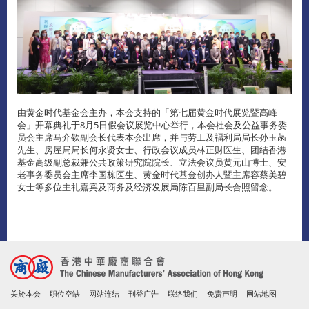
由黄金时代基金会主办，本会支持的「第七届黄金时代展览暨高峰
会」开幕典礼于8月5日假会议展览中心举行，本会社会及公益事务委
员会主席马介钦副会长代表本会出席，并与劳工及褔利局局长孙玉菡
先生、房屋局局长何永贤女士、行政会议成员林正财医生、团结香港
基金高级副总裁兼公共政策研究院院长、立法会议员黄元山博士、安
老事务委员会主席李国栋医生、黄金时代基金创办人暨主席容蔡美碧
女士等多位主礼嘉宾及商务及经济发展局陈百里副局长合照留念。
关於本会
职位空缺
网站连结
刊登广告
联络我们
免责声明
网站地图