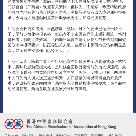
跨境司机及学生的「黑码」使用期至七天并可多次使用，香港中华厂
商联合会（厂商会）欢迎有关安排，但认为并不足够，希望特区政府
能够向内地有关当局反映港人意见，尽快取消所有出入境健康申报要
求，令两地人员流动回复昔日般畅通无阻，加速经济复苏。
厂商会会长史立德指，虽然获取「黑码」过关的要求已运行一段日
子，早前亦简化申报表格，但仍有不少市民在操作上遇到困难，特别
是长者，影响过关效率，「内地当局曾在清明及复活节长假期期间短
暂取消申报码要求，以疏导过关人流，往后并未见两地疫情有明显反
弹，显示有关安排作用已经不大。」
厂商会认为，随着世界卫生组织已宣布新冠肺炎全球紧急状态正式结
束，意味其威胁已经大减，是时候全面恢复疫情前的出入境流程。虽
然深圳市政府已放宽跨境司机及学生的「黑码」安排，但鉴于两地各
个关口的出入境人次正逐步攀升，关口挤塞的情况可能会愈来愈严
重，建议特区政府向内地当局争取完全撤销检疫申报要求，为全面推
动经济复苏、两地互联互通发展扫除所有障碍。
关於本会
职位空缺
网站连结
刊登广告
联络我们
免责声明
网站地图