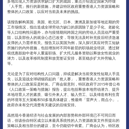
多地出现人力资源供求缺口扩大的成因，重点介绍选定国家为纾缓
「人手荒」推行的新措施，并建议特区政府重整香港人力资源策略和
整体的人口政策，以应对当前及未来的挑战。
该报告解构英国、美国、欧元区、日本、澳洲及新加坡等地近期的劳
工市场情况，指出造成全球劳动力缺口的原因除了是少子化、老龄化
等人口结构性问题外，亦与疫情期间跨国之间的劳动人员流动严重受
阻，以及部份人的就业心态已改变，导致无法及时补充疫后经济急速
反弹的人力需求有关。报告又以英国为例，深入探讨其应对劳工短缺
所施行的内外措施，包括增加对不同年龄层的职场就业培训、透过财
税优惠鼓励中老年人重返职场、扩大托儿服务资助以释放女性就业的
潜力，以及改革移民制度和放宽签证安排，甚至稳步扩大外劳输入
等。
无论是为了应对结构性人口问题，抑或是解决当前突发性短期人手流
失，以及迎战全球硝烟四起的「抢人赛」，重整香港人力资源策略和
整体的人口政策应是时矣。厂商会留意到，特区政府于2015年曾公布
《人口政策—策略与措施》报告，提出包括释放本地劳动潜力、提升
本地培育人才的素质、吸引外来人才、输入劳工、以及缔造有利生育
的环境等五大策略和50多项具体建议，惟最终「雷声大，雨点小」，
政府亦未有交代清楚有关建议的后续安排。
虽然现今香港经济与社会发展的内部形势和外部环境已不可同日而
语，但该份自特区成立以来最具系统性的人力资源政策文件所提出的
策略以及相当部分的建议，至今仍能切中肯綮。厂商会认为，特区政