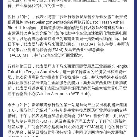
价、产业概况和劳动力的供应等。
翌日（19日），代表团与雪兰莪州行政议员拿督邓章钦及雪兰莪投资
促进机构Invest Selangor Berhad的首席执行长Dato' Hasan Azhari
Bin Hj. Idris会面，并顺道参观当地的信息科技及数码经济机构Sidec，
由营运总监卢传文介绍他们如何扶助中小企业加速数码化和发展电商
业务，以配合当地希望打造成为东南亚首屈一指数码枢纽的目标。同
日下午，代表团与香港马来西亚总商会（HKMBA）首长午餐，并拜访
了马来西亚制造商联合会(FMM) 及马来西亚中华总商会
（ACCCIM），并与当地企业进行商业配对。
行程的第三日，代表团拜访了马来西亚国际贸易及工业部部长Tengku
Zafrul bin Tengku Abdul Aziz，进一步了解该国的经济发展和投资环
境，他欢迎港商到当地投资和开拓穆斯林市场，并认为香港有提供清
真认证服务和发展伊斯兰金融服务的能力；离开马来西亚转往新加坡
前，代表团顺道参观了吉隆坡国际机场附近的菜鸟航空城世界电子贸
易平台物流中心(Cainiao Aeropolis eWTP Hub)。
今天（21日）新加坡考察行程的第一站是拜访产业发展机构裕廊集团
(JTC)，听取他们介绍对产业特别是生物科技及医药行业所提供的支持
措施。下午，代表团与新加坡香港商会（HSBA）首长午餐，并拜访了
新加坡制造商总会 (SMF)，以及参观南洋理工大学，了解他们最新的
研发成果，厂商会代表亦趁机向对方介绍属下CMA检定中心的科技商
品化平台，希望日后彼此能保持交流，共同促进两地在创科发展和产