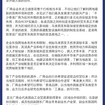
业升级方面的合作。
厂商会会长史立德形容整个行程相当丰富，不但让他们了解到两地最
新的营商环境和优势，亦见识了他们最具发展潜力的新兴产业；「不
少香港厂商为应对外围的复杂环境，正积极进行多元化供应链及市场
布局，而自RCEP实施后，各成员国之间特别是东盟的经贸关系正不断
增强，并为区域经济注入新动能；马来西亚和新加坡皆拥有稳定的政
局、开放的政策、完善的基建配套设施和巩固的制造业基础，是港商
投资设厂或进军东南亚市场的首选基地之一。」
史会长指两地各有所长和限制，例如马来西亚天然资源较丰富，地理
位置亦佳，其清真产业和电子业也有很大优势，然而劳动力和高端技
术人才较短缺；而新加坡则是亚洲商业中心，拥人才库丰富、产业支
持措施完善等优点，在信息科技、生物医药和半导体产业的优势亦明
显，但工资成本较高。他建议港商可先做好调查，了解当地政策，以
及相关产业链配套是否足够等来决定目标市场，并利用区域一体化的
优势辐射至整个地区。
除了产业投资的机遇外，厂商会此行亦希望促进双边经贸往来；拜访
当地官员期间，对方均希望可以藉增强合作进军「粤港澳大湾区」市
场，厂商会亦希望可以帮助「香港品牌」以当地作跳板进军东南亚市
场，会方日后并会研究在两地举办「工展会」的可行性。
是次厂商会代表团由工业贸易署助理署长（区域合作组织部）伍棨妍
担任顾问，成员包括副团长厂商会常务副会长卢金荣、副会长陈国民