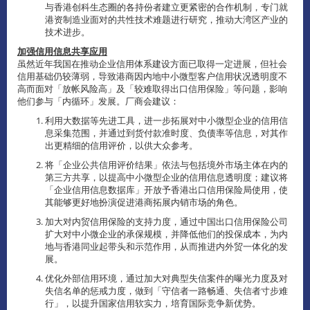
与香港创科生态圈的各持份者建立更紧密的合作机制，专门就
港资制造业面对的共性技术难题进行研究，推动大湾区产业的
技术进步。
加强信用信息共享应用
虽然近年我国在推动企业信用体系建设方面已取得一定进展，但社会
信用基础仍较薄弱，导致港商因内地中小微型客户信用状况透明度不
高而面对「放帐风险高」及「较难取得出口信用保险」等问题，影响
他们参与「内循环」发展。厂商会建议：
利用大数据等先进工具，进一步拓展对中小微型企业的信用信
息采集范围，并通过到货付款准时度、负债率等信息，对其作
出更精细的信用评价，以供大众参考。
将「企业公共信用评价结果」依法与包括境外市场主体在内的
第三方共享，以提高中小微型企业的信用信息透明度；建议将
「企业信用信息数据库」开放予香港出口信用保险局使用，使
其能够更好地扮演促进港商拓展内销市场的角色。
加大对内贸信用保险的支持力度，通过中国出口信用保险公司
扩大对中小微企业的承保规模，并降低他们的投保成本，为内
地与香港同业起带头和示范作用，从而推进内外贸一体化的发
展。
优化外部信用环境，通过加大对典型失信案件的曝光力度及对
失信名单的惩戒力度，做到「守信者一路畅通、失信者寸步难
行」，以提升国家信用软实力，培育国际竞争新优势。