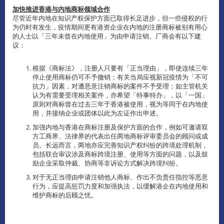
加快推进香港与内地商标领域合作
尽管近年内地在知识产权保护方面已取得长足进步，但一些侵权的行
为仍时有发生，疫情期间更有港资企业在内地的注册商标被别有用心
的人士以「三年未曾在内地使用」为由申请注销。厂商会有以下建
议：
根据《商标法》，注册人只要有「正当理由」，即使连续三年
停止使用商标仍可不予撤销；有关当局应视新冠疫情为「不可
抗力」因素，对遭恶意注销商标的案件不予受理；如主管机关
认为有需要受理相关案件，亦希望「特事特办」，以「一国」
原则对商标曾在过去三年于香港被使用，视为等同于在内地使
用，并接纳企业或团体以此为左证作出申述。
加强内地与香港在商标注册及保护方面的合作，例如可邀请双
方工商界、法律界的代表出任两地商标评审委员会的顾问或成
员。长远而言，两地亦应完善知识产权纠纷的跨境处理机制，
包括联合审议涉及商标跨境注册、使用等方面的问题，以及鼓
励企业采取仲裁、协商等非诉讼方式解决跨境纠纷。
对于无正当理由申请注销他人商标、作出不负责任指控等恶意
行为，应提高惩罚力度和加强执法，以缓解港企在内地使用和
维护商标的后顾之忧。