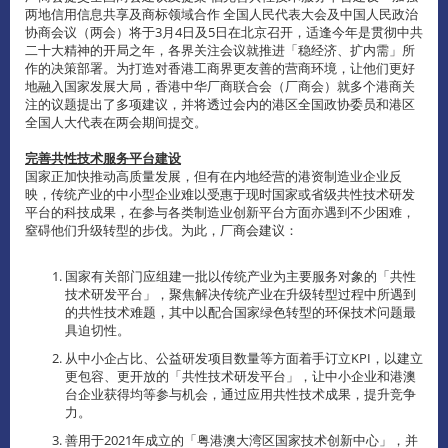
两地信用信息共享及商标领域合作 全国人民代表大会及中国人民政治
协商会议（两会）将于3月4日及5日在北京召开，适逢今年是贯彻中共
二十大精神的开局之年，各界关注会议就推进「稳经济、扩内需」所
作的决策部署。为打造对香港工商界更友善的营商环境，让他们更好
地融入国家发展大局，香港中华厂商联合会（厂商会）就多个港商关
注的议题提出了多项建议，并将透过会内的港区全国政协委员和港区
全国人大代表在两会期间提交。
完善共性技术服务平台建设
国家正加快推动高质量发展，但有在内地经营的港资制造业企业反
映，传统产业的中小型企业难以受惠于现时国家或省级共性技术研发
平台的科技成果，在参与各类制造业创新平台方面亦遇到不少困难，
窒碍他们升级转型的步伐。为此，厂商会建议：
国家有关部门应组建一批以传统产业为主要服务对象的「共性
技术研发平台」，聚焦解决传统产业在升级转型过程中所遇到
的共性技术难题，其中以配合国家绿色转型的环保技术问题最
具迫切性。
从中小企占比、公益研发项目数量等方面着手订立KPI，以建立
更包容、更开放的「共性技术研发平台」，让中小企业和港澳
台企业获得均等参与机会，通过应用共性技术成果，提升竞争
力。
善用于2021年成立的「粤港澳大湾区国家技术创新中心」，并