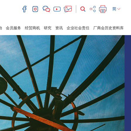
简
动
会员服务
经贸商机
研究
资讯
企业社会责任
厂商会历史资料库