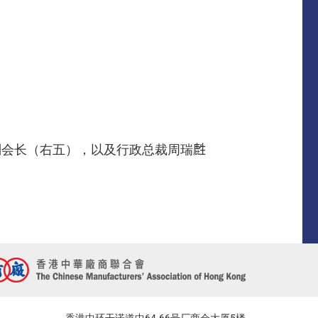
会长（右五），以及行政总裁周瑞𪊟
香港中环干诺道中64-66号厂商会大厦5楼