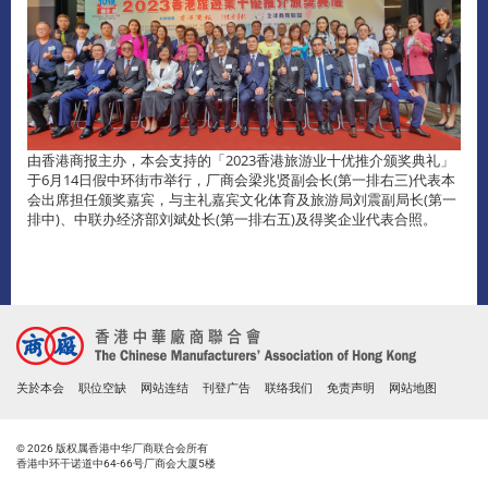
由香港商报主办，本会支持的「2023香港旅游业十优推介颁奖典礼」
于6月14日假中环街巿举行，厂商会梁兆贤副会长(第一排右三)代表本
会出席担任颁奖嘉宾，与主礼嘉宾文化体育及旅游局刘震副局长(第一
排中)、中联办经济部刘斌处长(第一排右五)及得奖企业代表合照。
关於本会
职位空缺
网站连结
刊登广告
联络我们
免责声明
网站地图
© 2026 版权属香港中华厂商联合会所有
香港中环干诺道中64-66号厂商会大厦5楼