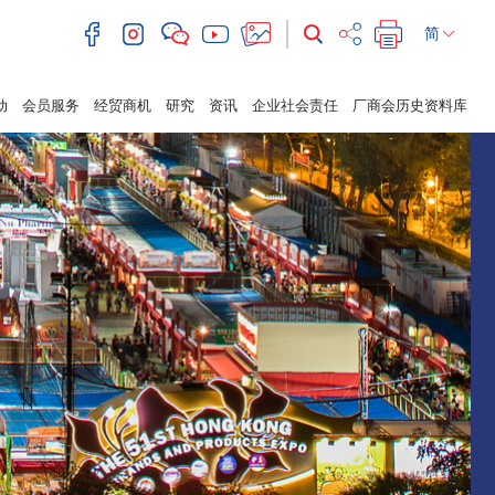
简
动
会员服务
经贸商机
研究
资讯
企业社会责任
厂商会历史资料库