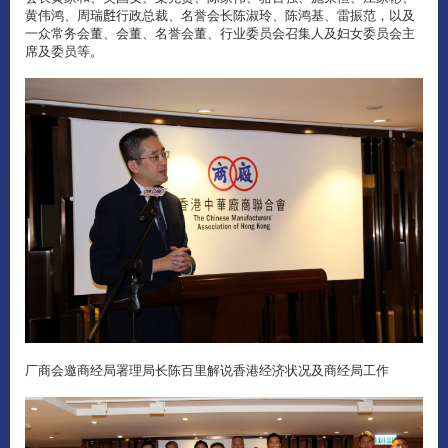
黄伟鸿、周瑞𪊟行政总裁、名誉会长陈淑玲、陈鸿基、雷振范，以及
一众常务会董、会董、名誉会董、行业委员会召集人及妇女委员会主
席及委员等。
厂商会邀商经局署理局长陈百里解说香港经济状况及商经局工作