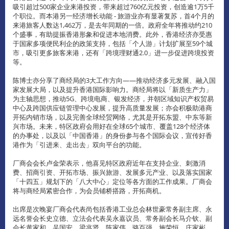
吸引超过500家企业来港投资，带来超过760亿元投资，创造逾1万5千
个职位。而本港另一经济增长动能 - 旅游业亦有显著复苏，首4个月的
来港旅客人数达1,462万，是去年同期的一倍。政府全年将推动约210
个盛事，有助提振香港形象和促进本地消费。此外，香港经济亦受惠
于国家多项便民利企的政策支持，包括「个人游」计划扩展至59个城
市，吸引更多旅客来港，还有「跨境理财通2.0」进一步促进跨境投资
等。
陈博士亦分享了商经局的3大工作方向——推动经济多元发展、融入国
家发展大局，以及提升香港国际影响力。商经局将以「新质生产力」
为主轴思想，推动5G、跨境电商、银发经济，并朝区域知识产权贸易
中心及跨国供应链管理中心发展，提升高质量发展；亦会积极助港商
开拓内销市场，以及完善全球经贸网络，尤其是开拓东盟、中东等新
兴市场。未来，特区政府会用好在全球65个城市、覆盖128个经济体
的办事处，以及以「中国香港」的身份参与各个国际会议，宣传好香
港作为「引进来、走出去」双向平台的功能。
厂商会会长卢金荣表示，他喜见特区政府近年在支持企业、刺激消
费、招商引资、开拓市场、振兴旅游、发展多元产业、以及落实国家
「十四五」规划下的「八大中心」定位等各方面的工作成果。厂商会
将与商经局紧密合作，为会员铺桥搭路，开拓商机。
出席是次晚宴厂商会代表尚包括香港工业总会林世豪常务副主席、永
远名誉会长史立德、立法会代表吴永嘉议员、常务副会长马介钦、副
会长黄家和、吴国安、梁兆贤、陈家伟、骆百强、施荣恒、庄家彬、