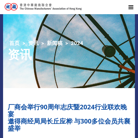
首页
资讯
新闻稿
2024
资讯
厂商会举行90周年志庆暨2024行业联欢晚
宴
邀得商经局局长丘应桦 与300多位会员共襄
盛举