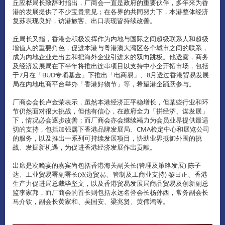
丘应桦局长致辞时指出，厂商会一直是政府的重要伙伴，多年来为香
港的发展提供了不少宝贵意见；在各界的共同努力下，本港整体
经济
复苏表现良好，访港旅客、出口表现皆持续改善。
丘局长又指，香港会积极发挥作为内地与国际之间超级联系人和超级
增值人的重要角色，促进本港与粤港澳大湾区各个城市之间的联系，
成为内地企业走出去和把海外企业引进来的双向跳板。他透露，商务
及经济发展局在下半年将推出连串项目以支持中小企开拓市场，包括
于7月在「BUD专项基金」下推出「电商易」、8月透过香港贸易发展
局在内地电商平台举办「香港好物节」等，希望港企踊跃参与。
厂商会会长卢金荣表示，虽然本港经济正平稳增长，但某些行业和环
节仍然面对很大挑战，但他有信心，在政府全力「拼经济、谋发展」
下，情况必会逐步改善；而厂商会亦会继续竭力为会员业界提供最适
切的支持，包括加强属下香港品牌发展局、CMA检定中心和展览公司
的服务，以及推出一系列可持续发展项目，协助业界抵御外围的挑
战、发掘新机遇，为促进香港经济发展作出贡献。
出席是次晚宴的嘉宾尚包括香港海关副关长(管理及策略发展) 陈子
达、工业贸易署副署长(双边贸易、管制及工商业支持) 黎日正、香港
生产力促进局总裁毕坚文，以及香港贸易发展局商品贸易及创新副总
监李家邦，而厂商会的首长则包括永远名誉会长杨孙西，常务副会长
马介钦，副会长黄家和、吴国安、梁兆贤、黄伟鸿等。