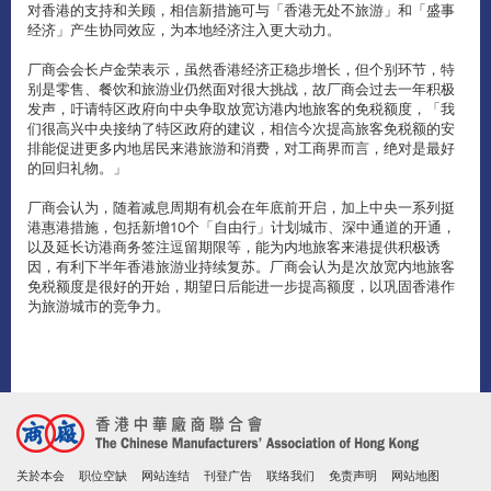
对香港的支持和关顾，相信新措施可与「香港无处不旅游」和「盛事
经济」产生协同效应，为本地经济注入更大动力。
厂商会会长卢金荣表示，虽然香港经济正稳步增长，但个别环节，特
别是零售、餐饮和旅游业仍然面对很大挑战，故厂商会过去一年积极
发声，吁请特区政府向中央争取放宽访港内地旅客的免税额度，「我
们很高兴中央接纳了特区政府的建议，相信今次提高旅客免税额的安
排能促进更多内地居民来港旅游和消费，对工商界而言，绝对是最好
的回归礼物。」
厂商会认为，随着减息周期有机会在年底前开启，加上中央一系列挺
港惠港措施，包括新增10个「自由行」计划城市、深中通道的开通，
以及延长访港商务签注逗留期限等，能为内地旅客来港提供积极诱
因，有利下半年香港旅游业持续复苏。厂商会认为是次放宽内地旅客
免税额度是很好的开始，期望日后能进一步提高额度，以巩固香港作
为旅游城市的竞争力。
关於本会
职位空缺
网站连结
刊登广告
联络我们
免责声明
网站地图