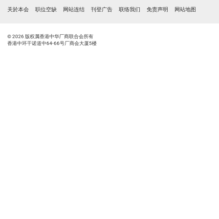
关於本会
职位空缺
网站连结
刊登广告
联络我们
免责声明
网站地图
© 2026 版权属香港中华厂商联合会所有
香港中环干诺道中64-66号厂商会大厦5楼