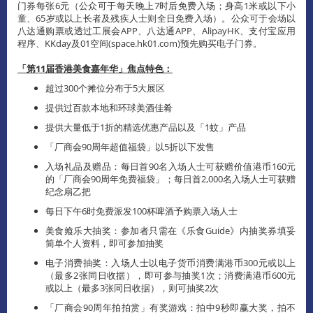
门券每张6元（公众可于每天晚上7时后免费入场；身高1米或以下小
童、65岁或以上长者及残疾人士则全日免费入场）。公众可于会场以
八达通购票或透过工展会APP、八达通APP、AlipayHK、支付宝应用
程序、KKday及01空间(space.hk01.com)预先购买电子门券。
「第
11
届香港美食嘉年华」焦点特色：
超过300个摊位分布于5大展区
提供过百款本地和环球美酒佳肴
提供大量低于1折的精选优惠产品以及「1蚊」产品
「厂商会90周年超值福袋」以5折以下发售
入场礼品及赠品：每日首90名入场人士可获赠价值港币160元
的「厂商会90周年免费福袋」；每日首2,000名入场人士可获赠
纪念扇乙把
每日下午6时免费派发100杯啤酒予购票入场人士
美食飨乐大抽奖：参加者只需在《乐食Guide》内抽奖券填妥
简单个人资料，即可参加抽奖
电子消费抽奖：入场人士以电子货币消费满港币300元或以上
（最多2张同日收据），即可参与抽奖1次；消费满港币600元
或以上（最多3张同日收据），则可抽奖2次
「厂商会90周年拍拍赏」有奖游戏：拍中9秒即赢大奖，拍不