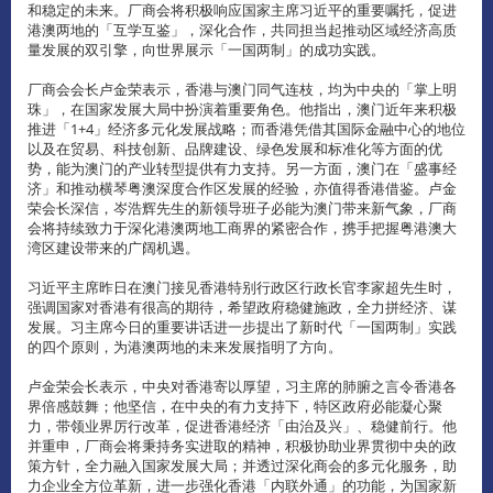
和稳定的未来。厂商会将积极响应国家主席习近平的重要嘱托，促进
港澳两地的「互学互鉴」，深化合作，共同担当起推动区域经济高质
量发展的双引擎，向世界展示「一国两制」的成功实践。
厂商会会长卢金荣表示，香港与澳门同气连枝，均为中央的「掌上明
珠」，在国家发展大局中扮演着重要角色。他指出，澳门近年来积极
推进「1+4」经济多元化发展战略；而香港凭借其国际金融中心的地位
以及在贸易、科技创新、品牌建设、绿色发展和标准化等方面的优
势，能为澳门的产业转型提供有力支持。另一方面，澳门在「盛事经
济」和推动横琴粤澳深度合作区发展的经验，亦值得香港借鉴。卢金
荣会长深信，岑浩辉先生的新领导班子必能为澳门带来新气象，厂商
会将持续致力于深化港澳两地工商界的紧密合作，携手把握粤港澳大
湾区建设带来的广阔机遇。
习近平主席昨日在澳门接见香港特别行政区行政长官李家超先生时，
强调国家对香港有很高的期待，希望政府稳健施政，全力拼经济、谋
发展。习主席今日的重要讲话进一步提出了新时代「一国两制」实践
的四个原则，为港澳两地的未来发展指明了方向。
卢金荣会长表示，中央对香港寄以厚望，习主席的肺腑之言令香港各
界倍感鼓舞；他坚信，在中央的有力支持下，特区政府必能凝心聚
力，带领业界厉行改革，促进香港经济「由治及兴」、稳健前行。他
并重申，厂商会将秉持务实进取的精神，积极协助业界贯彻中央的政
策方针，全力融入国家发展大局；并透过深化商会的多元化服务，助
力企业全方位革新，进一步强化香港「内联外通」的功能，为国家新