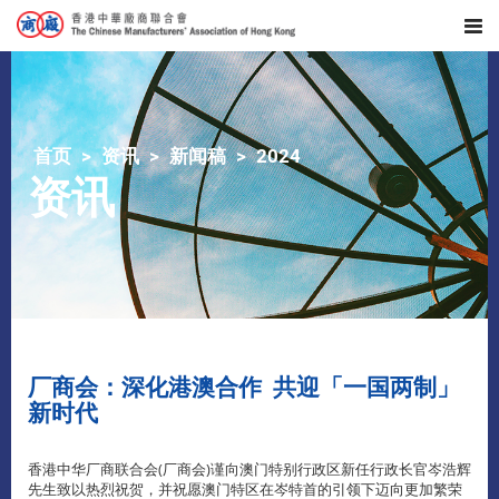
首页
资讯
新闻稿
2024
资讯
厂商会：深化港澳合作 共迎「一国两制」
新时代
香港中华厂商联合会(厂商会)谨向澳门特别行政区新任行政长官岑浩辉
先生致以热烈祝贺，并祝愿澳门特区在岑特首的引领下迈向更加繁荣