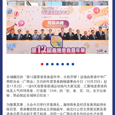
全城瞩目的「第12届香港美食嘉年华」火热开锣！这场由香港中华厂
商联合会（厂商会）主办的年度美食购物盛事由今日（10月25日）起
至11月2日，一连9天假香港葵涌运动场与大家见面，汇聚地道香港风
味及人气环球美食，打造最「Chill」的「饮、食、买、玩」全方位体
验，势必掀起全城秋日狂欢！
为隆重其事，大会今日举行开幕典礼，邀得商务及经济发展局副局长
陈百里、香港餐饮联业协会主席杨振年、南北行公所主席黄光辉及香
港食品委员会副主席王柏源，连同一众厂商会首长包括会长卢金荣、