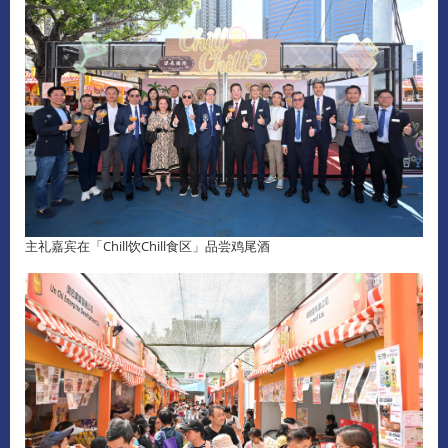
主礼嘉宾在「Chill饮Chill食区」品尝鸡尾酒