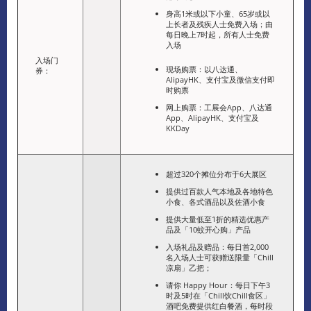
身高1米或以下小童、65岁或以
上长者及残疾人士免费入场；由
每日晚上7时起，所有人士免费
入场
入场门
现场购票：以八达通、
券：
AlipayHK、支付宝及微信支付即
时购票
网上购票：工展会App、八达通
App、AlipayHK、支付宝及
KKDay
超过320个摊位分布于6大展区
提供过百款人气本地及各地特色
小食、各式酒品以及佐酒小食
提供大量低至1折的精选优惠产
品及「10蚊开心购」产品
入场礼品及赠品：每日首2,000
名入场人士可获赠送限量「Chill
凉扇」乙把；
请你 Happy Hour：每日下午3
时及5时在「Chill饮Chill食区」
酒吧免费提供红白餐酒，每时段