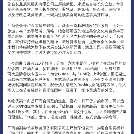
副会长兼展览服务有限公司主席施荣恒、永远名誉会长史立德、常务
副会长马介钦、副会长吴国安、梁兆贤、陈家伟、骆百强、黄伟鸿，
以及行政总裁吴洁贞，一同为这场美食与购物盛事揭开序幕。
厂商会会长卢金荣致辞时指，厂商会一直积极响应特区政府「无处不
旅游」与「盛事经济」策略，结合葵涌区的地道美食文化与自身丰富
展会经验，成功将美食嘉年华打造为区内标志性的盛事活动；「16年
来，我们秉持精益求精的精神，透过持续创新，提升展会的体验。未
来我们将继续为旗下各大展会注入创新元素，满足市民与游客不断演
变的消费需求，同时为香港经济注入新动力。」
今届展会设有320个摊位，分布于六大主题区，搜罗了各式各样的食
品饮料、粮油面食、参茸海味、厨具用品等，琳琅满目，应有尽有。
两大皇牌餐饮专区——「为食Guide」与「Chill饮Chill食区」更汇聚过
百款来自本地及环球美食、各式酒品及佐酒小食，还有专业调酒师即
场调制期间限定鸡尾酒，配合活力动感的Busking及DJ捽碟表演，让入
场人士在节奏强劲的音乐氛围中，沉浸于一场多重感官的盛宴。
购物优惠一向是厂商会展览的焦点。喜欢「扫平货」的市民，可以透
过三大购物优惠发掘上百项以「破抵价」发售的商品，部分更低至半
价和1折发售。其中，在全新推出的「10蚊开心购」，大量精选产品每
日限量以「10蚊」发售，涵盖白酒、保健品、各式食品与零食等。
厂商会副会长兼展览服务有限公司主席施荣恒表示，为迎合消费者对
「性价比」的追求，今届「香港美食嘉年华」的推广策略及优惠力度