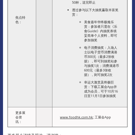
50杯，送完即止
透过参与以下大抽奖赢取丰富奖
赏：
焦点特
色：
美食嘉年华终极飨乐
赏：参加者只需在《乐
食Guide》内抽奖券填
妥简单个人资料，即可
参加抽奖
电子消费抽奖：入场人
士以电子货币消费满港
币300元（最多2张收
据），即可到抽奖站参
与抽奖1次；消费满港币
600元（最多3张收
据），则可抽奖2次
幸运大激赏及终极巨
赏：下载工展会App并
成为会员，可于10月16
日至11月1日参加抽奖
更多展
会资
www.foodhk.com.hk
; 工展会App
讯：