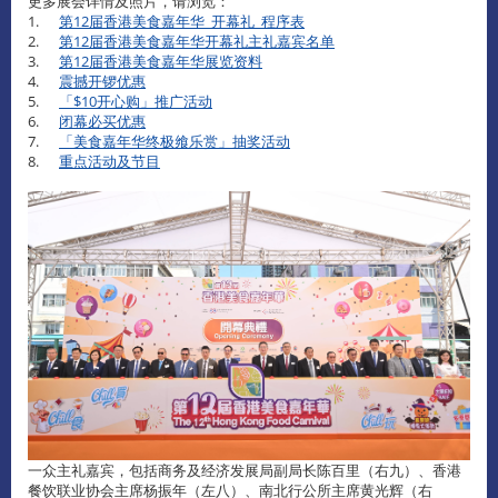
更多展会详情及照片，请浏览：
1.
第12届香港美食嘉年华_开幕礼_程序表
2.
第12届香港美食嘉年华开幕礼主礼嘉宾名单
3.
第12届香港美食嘉年华展览资料
4.
震撼开锣优惠
5.
「$10开心购」推广活动
6.
闭幕必买优惠
7.
「美食嘉年华终极飨乐赏」抽奖活动
8.
重点活动及节目
一众主礼嘉宾，包括商务及经济发展局副局长陈百里（右九）、香港
餐饮联业协会主席杨振年（左八）、南北行公所主席黄光辉（右