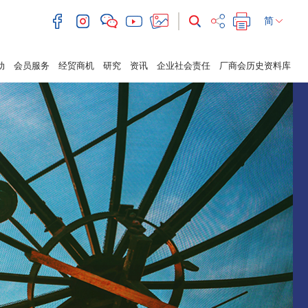
简
动
会员服务
经贸商机
研究
资讯
企业社会责任
厂商会历史资料库