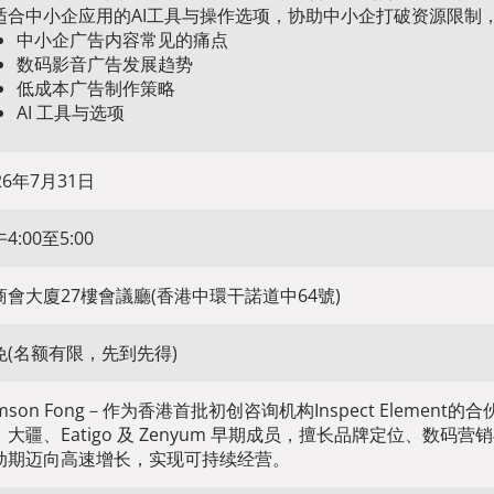
适合中小企应用的AI工具与操作选项，协助中小企打破资源限制
中小企广告内容常见的痛点
数码影音广告发展趋势
低成本广告制作策略
AI 工具与选项
26年7月31日
4:00至5:00
商會大廈27樓會議廳(香港中環干諾道中64號)
免(名额有限，先到先得)
amson Fong－作为香港首批初创咨询机构Inspect Eleme
、大疆、Eatigo 及 Zenyum 早期成员，擅长品牌定位、数
动期迈向高速增长，实现可持续经营。