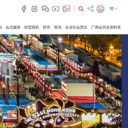
简
动
会员服务
经贸商机
研究
资讯
企业社会责任
厂商会历史资料库