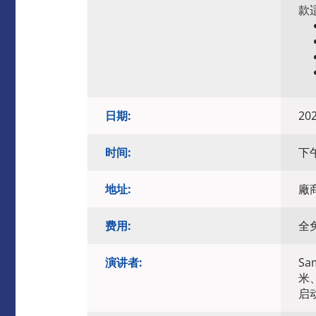
款
日期:
20
时间:
下午
地址:
廠
费用:
全
演讲者:
S
米
启