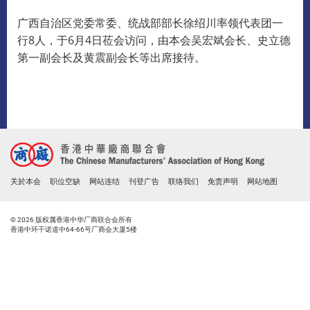
广西自治区党委常委、统战部部长徐绍川率领代表团一
行
8
人，于
6
月
4
日莅会访问，由本会吴宏斌会长、史立德
第一副会长及黄震副会长等出席接待。
关於本会
职位空缺
网站连结
刊登广告
联络我们
免责声明
网站地图
© 2026 版权属香港中华厂商联合会所有
香港中环干诺道中64-66号厂商会大厦5楼