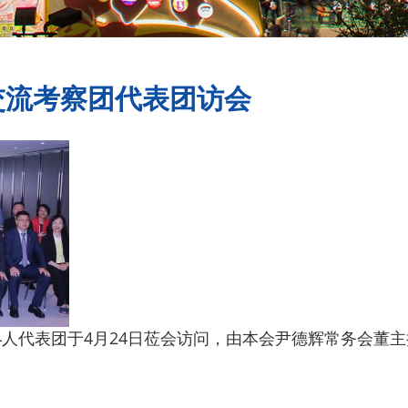
交流考察团代表团访会
4人代表团于4月24日莅会访问，由本会尹德辉常务会董