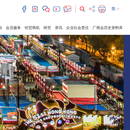
简
动
会员服务
经贸商机
研究
资讯
企业社会责任
厂商会历史资料库