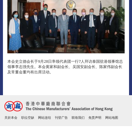
本会史立德会长于9月28日率领代表团一行7人拜访泰国驻港领事馆总
领事李志强先生。本会黄家和副会长、吴国安副会长、陈家伟副会长
及常董会董均有出席活动。
关於本会
职位空缺
网站连结
刊登广告
联络我们
免责声明
网站地图