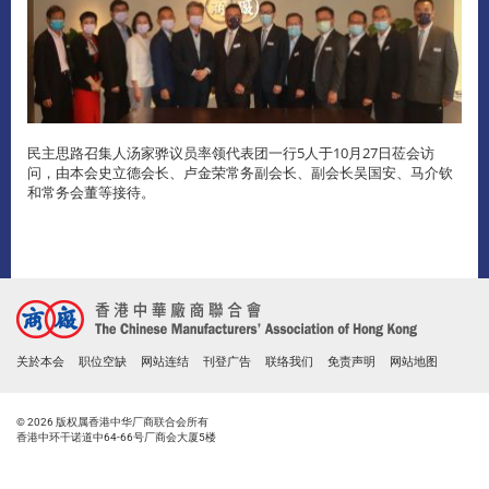
民主思路召集人汤家骅议员率领代表团一行5人于10月27日莅会访
问，由本会史立德会长、卢金荣常务副会长、副会长吴国安、马介钦
和常务会董等接待。
关於本会
职位空缺
网站连结
刊登广告
联络我们
免责声明
网站地图
© 2026 版权属香港中华厂商联合会所有
香港中环干诺道中64-66号厂商会大厦5楼