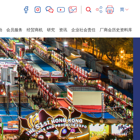
简
动
会员服务
经贸商机
研究
资讯
企业社会责任
厂商会历史资料库