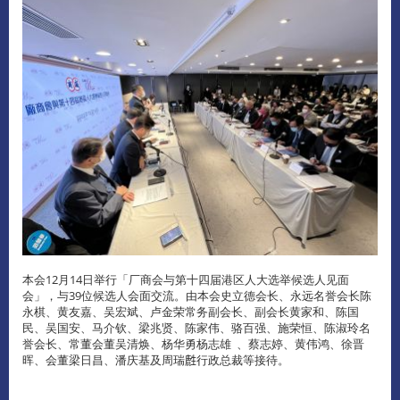
本会12月14日举行「厂商会与第十四届港区人大选举候选人见面
会」，与39位候选人会面交流。由本会史立德会长、永远名誉会长陈
永棋、黄友嘉、吴宏斌、卢金荣常务副会长、副会长黄家和、陈国
民、吴国安、马介钦、梁兆贤、陈家伟、骆百强、施荣恒、陈淑玲名
誉会长、常董会董吴清焕、杨华勇杨志雄 、蔡志婷、黄伟鸿、徐晋
晖、会董梁日昌、潘庆基及周瑞𪊟行政总裁等接待。