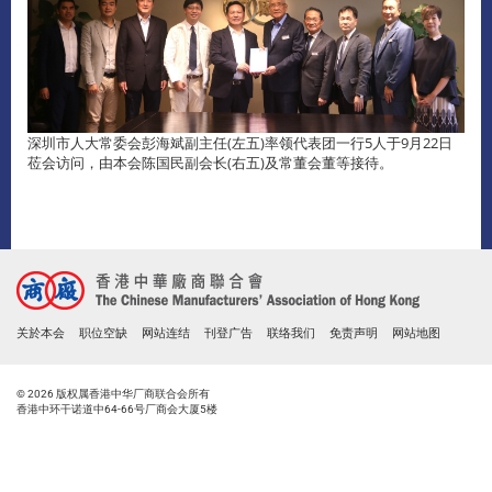
深圳市人大常委会彭海斌副主任(左五)率领代表团一行5人于9月22日
莅会访问，由本会陈国民副会长(右五)及常董会董等接待。
关於本会
职位空缺
网站连结
刊登广告
联络我们
免责声明
网站地图
© 2026 版权属香港中华厂商联合会所有
香港中环干诺道中64-66号厂商会大厦5楼