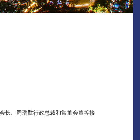
会长、周瑞𪊟行政总裁和常董会董等接