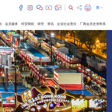
简
动
会员服务
经贸商机
研究
资讯
企业社会责任
厂商会历史资料库