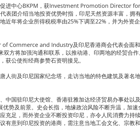
nvestment Promotion Director for East As
mo接待，对方向代表团介绍当地投资优势时指，印尼天然资源丰
地近年将企业所得税税率由25%下调至22%，并为外资
er of Commerce and Industry及印尼香港商
备忘录，未来双方将加强沟通和联系，以推动港、印两地的经贸
，获公使衔经商参赞石资明接见。
唐人街及印尼国家纪念塔，走访当地的特色建筑及著名
、中国驻印尼大使馆、香港驻雅加达经济贸易办事处以
展优势及前景。史会长指，地缘政治风险不断升温，加速
应充足，而外资企业不断投资印尼，亦令人民消费力持
议有意到印尼投资的港商，需注意当地工会文化、宗教