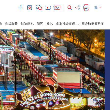
简
动
会员服务
经贸商机
研究
资讯
企业社会责任
厂商会历史资料库