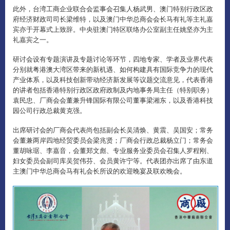
此外，台湾工商企业联合会监事会召集人杨武男、澳门特别行政区政
府经济财政司司长梁维特，以及澳门中华总商会会长马有礼等主礼嘉
宾亦于开幕式上致辞。中央驻澳门特区联络办公室副主任姚坚亦为主
礼嘉宾之一。
研讨会设有专题演讲及专题讨论等环节，四地专家、学者及业界代表
分别就粤港澳大湾区带来的新机遇、如何构建具有国际竞争力的现代
产业体系，以及科技创新带动经济新发展等议题交流意见，代表香港
的讲者包括香港特别行政区政府政制及内地事务局主任（特别职务）
袁民忠、厂商会会董兼升锋国际有限公司董事梁湘东，以及香港科技
园公司行政总裁黄克强。
出席研讨会的厂商会代表尚包括副会长吴清焕、黄震、吴国安；常务
会董兼两岸四地经贸委员会梁兆贤；厂商会行政总裁杨立门；常务会
董胡咏琚、李嘉音，会董郑文彪、专业服务业委员会召集人罗程刚、
妇女委员会副司库吴贺伟芬、会员黄许宁等。代表团亦出席了由东道
主澳门中华总商会马有礼会长所设的欢迎晚宴及联欢晚会。