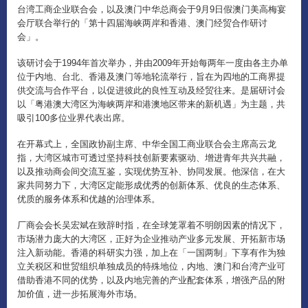
台湾工商企业联合会，以及澳门中华总商会于9月9日假澳门美高梅宴
会厅联合举行的「第十四届海峡两岸和香港、澳门经贸合作研讨
会」。
该研讨会于1994年首次举办，并由2009年开始每两年一度由各主办单
位于内地、台北、香港及澳门等地轮流举行，旨在为四地的工商界提
供交流与合作平台，以促进彼此的良性互动及经贸往来。是届研讨会
以「粤港澳大湾区为海峡两岸和港澳地区带来的新机遇」为主题，共
吸引100多位业界代表出席。
在开幕式上，全国政协副主席、中华全国工商业联合会主席高云龙
指，大湾区城市可透过坚持科技创新要素驱动、增进青年共兴共融，
以及推动商会间交流互鉴，实现优势互补、协同发展。他深信，在大
家共同努力下，大湾区定能形成优秀的创新体系、优良的生态体系、
优质的服务体系和优越的治理体系。
厂商会会长吴宏斌在致辞时指，在全球笼罩着不明朗因素的情况下，
市场潜力庞大的大湾区，正好为企业推动产业多元发展、开拓新市场
注入新动能。香港的科研实力强，加上在「一国两制」下享有作为独
立关税区和世贸组织单独成员的特殊地位，内地、澳门和台湾产业可
借助香港不同的优势，以及内地完善的产业配套体系，增强产品的附
加价值，进一步拓展海外市场。