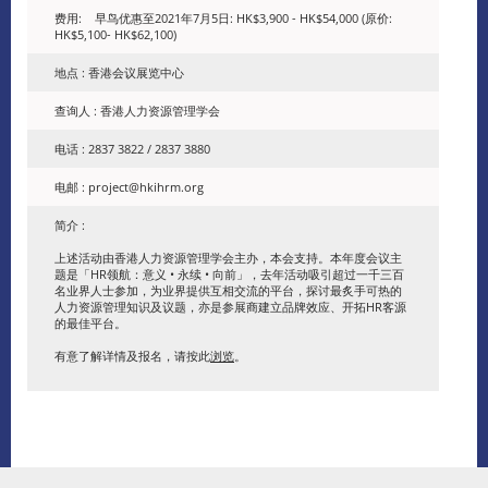
费用: 早鸟优惠至2021年7月5日: HK$3,900 - HK$54,000 (原价:
HK$5,100- HK$62,100)
地点 : 香港会议展览中心
查询人 : 香港人力资源管理学会
电话 : 2837 3822 / 2837 3880
电邮 : project@hkihrm.org
简介 :
上述活动由香港人力资源管理学会主办，本会支持。本年度会议主
题是「HR领航：意义 • 永续 • 向前」，去年活动吸引超过一千三百
名业界人士参加，为业界提供互相交流的平台，探讨最炙手可热的
人力资源管理知识及议题，亦是参展商建立品牌效应、开拓HR客源
的最佳平台。
有意了解详情及报名，请按此
浏览
。