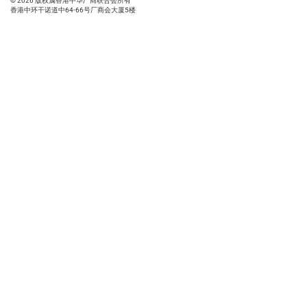
© 2026 版权属香港中华厂商联合会所有
香港中环干诺道中64-66号厂商会大厦5楼