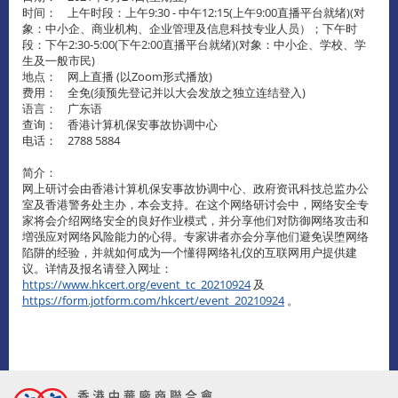
时间： 上午时段：上午9:30 - 中午12:15(上午9:00直播平台就绪)(对
象：中小企、商业机构、企业管理及信息科技专业人员）；下午时
段：下午2:30-5:00(下午2:00直播平台就绪)(对象：中小企、学校、学
生及㇐般市民)
地点： 网上直播 (以Zoom形式播放)
费用： 全免(须预先登记并以大会发放之独立连结登入)
语言： 广东语
查询： 香港计算机保安事故协调中心
电话： 2788 5884
简介：
网上研讨会由香港计算机保安事故协调中心、政府资讯科技总监办公
室及香港警务处主办，本会支持。在这个网络研讨会中，网络安全专
家将会介绍网络安全的良好作业模式，并分享他们对防御网络攻击和
増强应对网络风险能力的心得。专家讲者亦会分享他们避免误堕网络
陷阱的经验，并就如何成为㇐个懂得网络礼仪的互联网用户提供建
议。详情及报名请登入网址：
https://www.hkcert.org/event_tc_20210924
及
https://form.jotform.com/hkcert/event_20210924
。