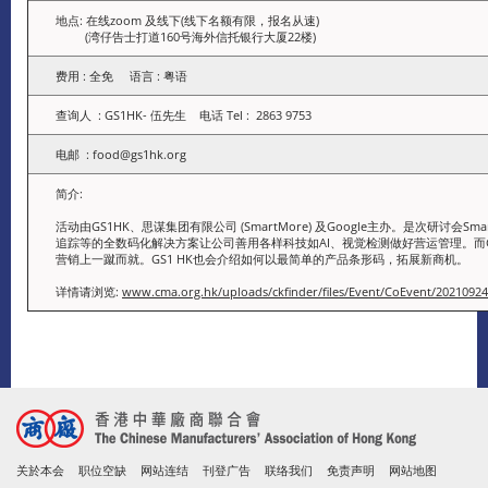
地点: 在线zoom 及线下(线下名额有限，报名从速)
(湾仔告士打道160号海外信托银行大厦22楼)
费用 : 全免 语言 : 粤语
查询人 : GS1HK- 伍先生 电话 Tel : 2863 9753
电邮 : food@gs1hk.org
简介:
活动由GS1HK、思谋集团有限公司 (SmartMore) 及Google主办。是次研讨会S
追踪等的全数码化解决方案让公司善用各样科技如AI、视觉检测做好营运管理。而G
营销上一蹴而就。GS1 HK也会介绍如何以最简单的产品条形码，拓展新商机。
详情请浏览:
www.cma.org.hk/uploads/ckfinder/files/Event/CoEvent/20210924
关於本会
职位空缺
网站连结
刊登广告
联络我们
免责声明
网站地图