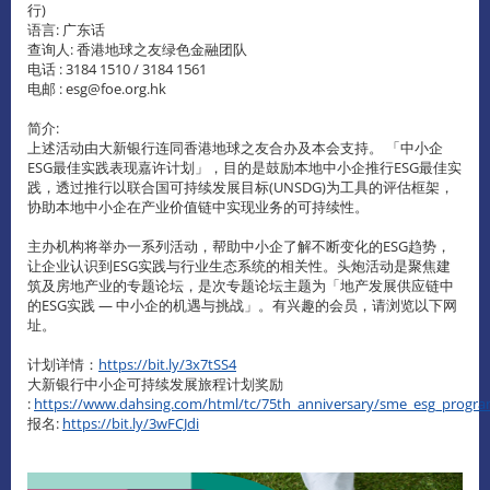
行)
语言: 广东话
查询人: 香港地球之友绿色金融团队
电话 : 3184 1510 / 3184 1561
电邮 : esg@foe.org.hk
简介:
上述活动由大新银行连同香港地球之友合办及本会支持。 「中小企
ESG最佳实践表现嘉许计划」，目的是鼓励本地中小企推行ESG最佳实
践，透过推行以联合国可持续发展目标(UNSDG)为工具的评估框架，
协助本地中小企在产业价值链中实现业务的可持续性。
主办机构将举办一系列活动，帮助中小企了解不断变化的ESG趋势，
让企业认识到ESG实践与行业生态系统的相关性。头炮活动是聚焦建
筑及房地产业的专题论坛，是次专题论坛主题为「地产发展供应链中
的ESG实践 — 中小企的机遇与挑战」。有兴趣的会员，请浏览以下网
址。
计划详情：
https://bit.ly/3x7tSS4
大新银行中小企可持续发展旅程计划奖励
:
https://www.dahsing.com/html/tc/75th_anniversary/sme_esg_progr
报名:
https://bit.ly/3wFCJdi