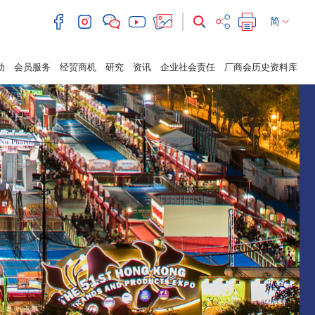
简
动
会员服务
经贸商机
研究
资讯
企业社会责任
厂商会历史资料库