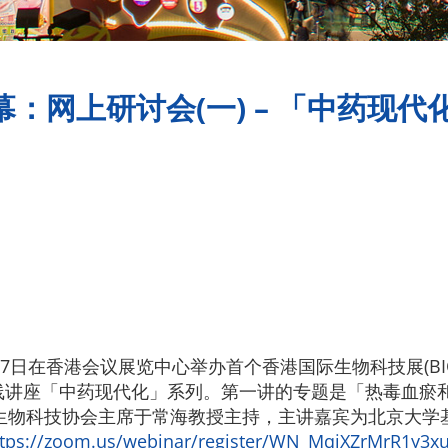
：网上研讨会(一) – 「中药现代化
17日在香港会议展览中心举办首个香港国际生物科技展(BIO
2在线讲座「中药现代化」系列。第一讲的专题是「热毒血
香港生物科技协会主席于常海教授主持，主讲嘉宾为北京大
ttps://zoom.us/webinar/register/WN_MqjXZrMrR1y3